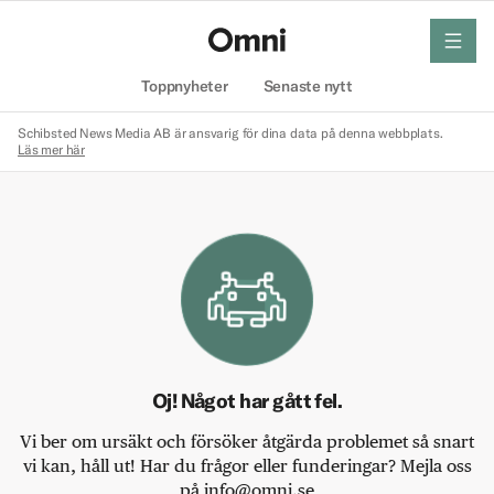
meny
Hem
Toppnyheter
Senaste nytt
Schibsted News Media AB är ansvarig för dina data på denna webbplats.
Läs mer här
Oj! Något har gått fel.
Vi ber om ursäkt och försöker åtgärda problemet så snart
vi kan, håll ut! Har du frågor eller funderingar? Mejla oss
på info@omni.se