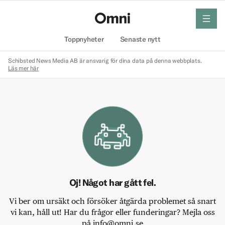
meny
Hem
Toppnyheter
Senaste nytt
Schibsted News Media AB är ansvarig för dina data på denna webbplats.
Läs mer här
Oj! Något har gått fel.
Vi ber om ursäkt och försöker åtgärda problemet så snart
vi kan, håll ut! Har du frågor eller funderingar? Mejla oss
på info@omni.se