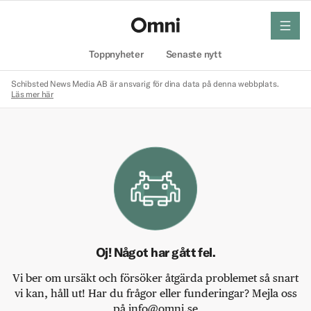
meny
Hem
Toppnyheter
Senaste nytt
Schibsted News Media AB är ansvarig för dina data på denna webbplats.
Läs mer här
Oj! Något har gått fel.
Vi ber om ursäkt och försöker åtgärda problemet så snart
vi kan, håll ut! Har du frågor eller funderingar? Mejla oss
på info@omni.se