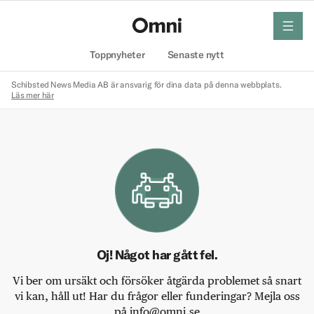
meny
Hem
Toppnyheter
Senaste nytt
Schibsted News Media AB är ansvarig för dina data på denna webbplats.
Läs mer här
Oj! Något har gått fel.
Vi ber om ursäkt och försöker åtgärda problemet så snart
vi kan, håll ut! Har du frågor eller funderingar? Mejla oss
på info@omni.se