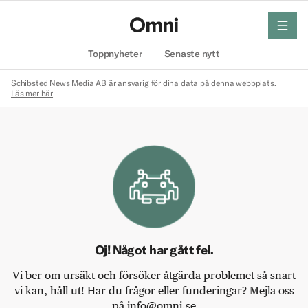
meny
Hem
Toppnyheter
Senaste nytt
Schibsted News Media AB är ansvarig för dina data på denna webbplats.
Läs mer här
Oj! Något har gått fel.
Vi ber om ursäkt och försöker åtgärda problemet så snart
vi kan, håll ut! Har du frågor eller funderingar? Mejla oss
på info@omni.se