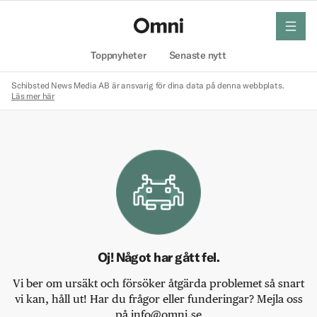
meny
Hem
Toppnyheter
Senaste nytt
Schibsted News Media AB är ansvarig för dina data på denna webbplats.
Läs mer här
Oj! Något har gått fel.
Vi ber om ursäkt och försöker åtgärda problemet så snart
vi kan, håll ut! Har du frågor eller funderingar? Mejla oss
på info@omni.se