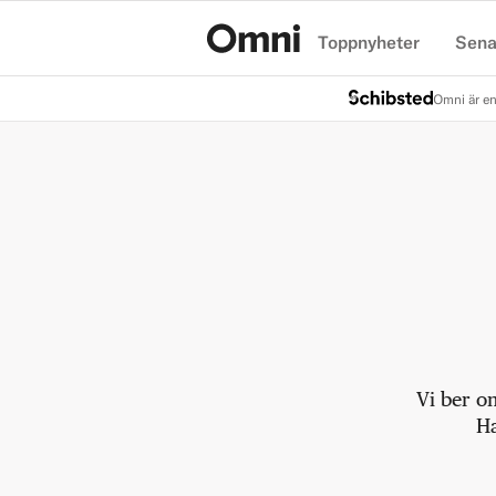
Toppnyheter
Sena
Hem
Omni är en
Vi ber o
Ha