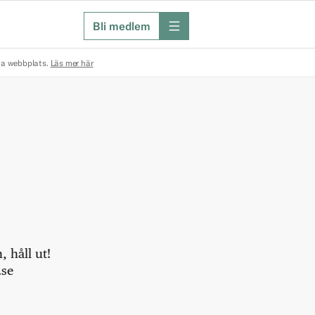
Bli medlem
meny
na webbplats.
Läs mer här
 håll ut!
.se