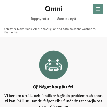
meny
Hem
Toppnyheter
Senaste nytt
Schibsted News Media AB är ansvarig för dina data på denna webbplats.
Läs mer här
Oj! Något har gått fel.
Vi ber om ursäkt och försöker åtgärda problemet så snart
vi kan, håll ut! Har du frågor eller funderingar? Mejla oss
på info@omni.se