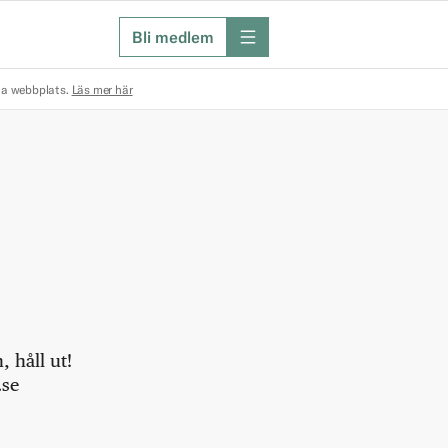
Bli medlem
meny
na webbplats.
Läs mer här
 håll ut!
.se