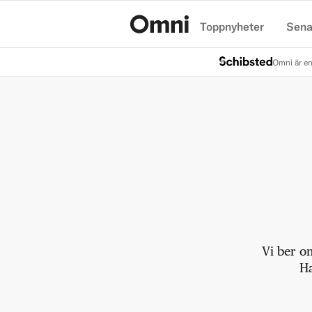
Toppnyheter
Sena
Hem
Omni är en
Vi ber o
Ha