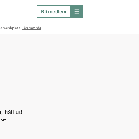
Bli medlem
meny
na webbplats.
Läs mer här
 håll ut!
.se