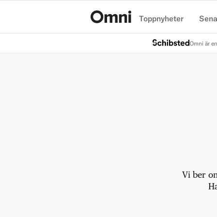
Toppnyheter
Sena
Hem
Omni är en
Vi ber o
Ha