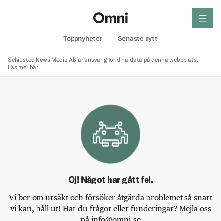
meny
Hem
Toppnyheter
Senaste nytt
Schibsted News Media AB är ansvarig för dina data på denna webbplats.
Läs mer här
Oj! Något har gått fel.
Vi ber om ursäkt och försöker åtgärda problemet så snart
vi kan, håll ut! Har du frågor eller funderingar? Mejla oss
på info@omni.se