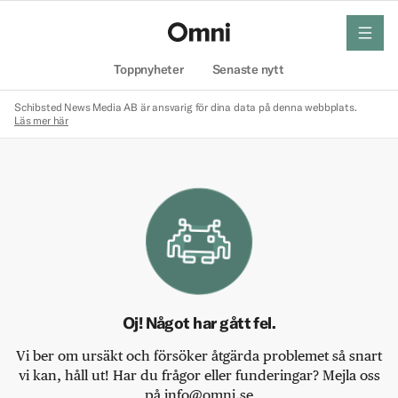
meny
Hem
Toppnyheter
Senaste nytt
Schibsted News Media AB är ansvarig för dina data på denna webbplats.
Läs mer här
Oj! Något har gått fel.
Vi ber om ursäkt och försöker åtgärda problemet så snart
vi kan, håll ut! Har du frågor eller funderingar? Mejla oss
på info@omni.se