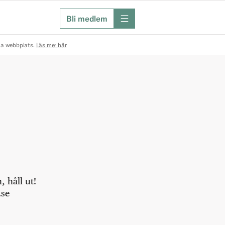
Bli medlem
meny
na webbplats.
Läs mer här
 håll ut!
.se