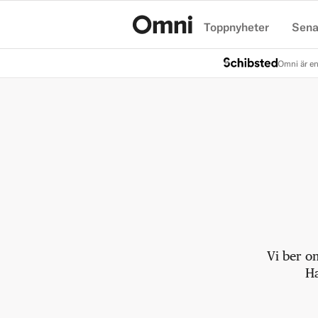
Toppnyheter
Sena
Hem
Omni är en
Vi ber o
Ha