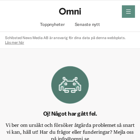
meny
Hem
Toppnyheter
Senaste nytt
Schibsted News Media AB är ansvarig för dina data på denna webbplats.
Läs mer här
Oj! Något har gått fel.
Vi ber om ursäkt och försöker åtgärda problemet så snart
vi kan, håll ut! Har du frågor eller funderingar? Mejla oss
på info@omni.se