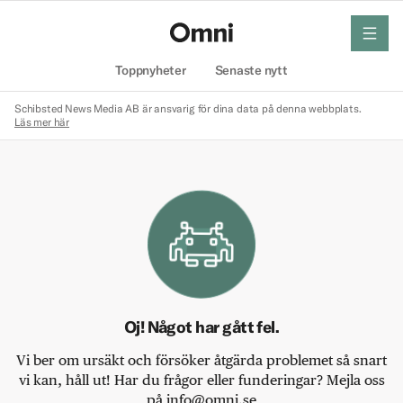
meny
Hem
Toppnyheter
Senaste nytt
Schibsted News Media AB är ansvarig för dina data på denna webbplats.
Läs mer här
Oj! Något har gått fel.
Vi ber om ursäkt och försöker åtgärda problemet så snart
vi kan, håll ut! Har du frågor eller funderingar? Mejla oss
på info@omni.se