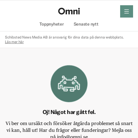
meny
Hem
Toppnyheter
Senaste nytt
Schibsted News Media AB är ansvarig för dina data på denna webbplats.
Läs mer här
Oj! Något har gått fel.
Vi ber om ursäkt och försöker åtgärda problemet så snart
vi kan, håll ut! Har du frågor eller funderingar? Mejla oss
på info@omni.se