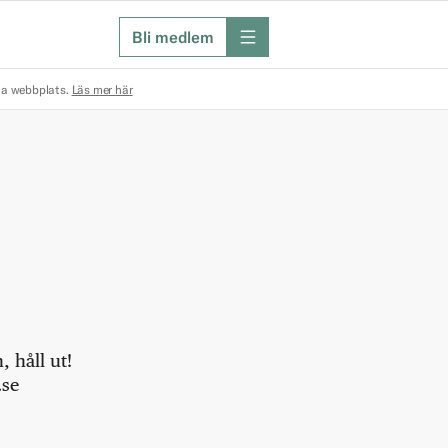
Bli medlem
meny
na webbplats.
Läs mer här
 håll ut!
.se