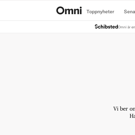
Toppnyheter
Sena
Hem
Omni är en
Vi ber o
Ha