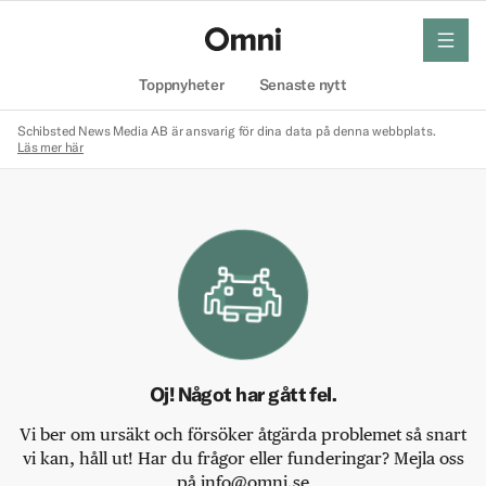
meny
Hem
Toppnyheter
Senaste nytt
Schibsted News Media AB är ansvarig för dina data på denna webbplats.
Läs mer här
Oj! Något har gått fel.
Vi ber om ursäkt och försöker åtgärda problemet så snart
vi kan, håll ut! Har du frågor eller funderingar? Mejla oss
på info@omni.se