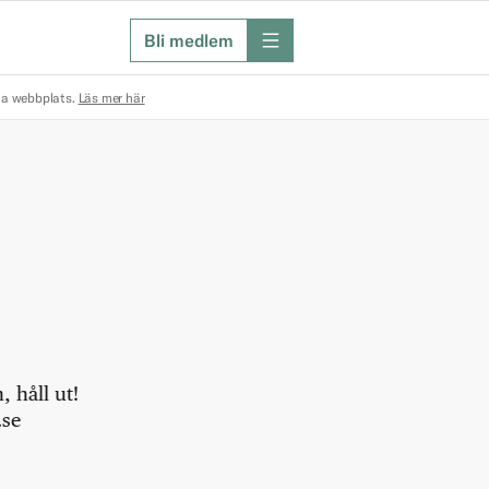
Bli medlem
meny
na webbplats.
Läs mer här
 håll ut!
.se