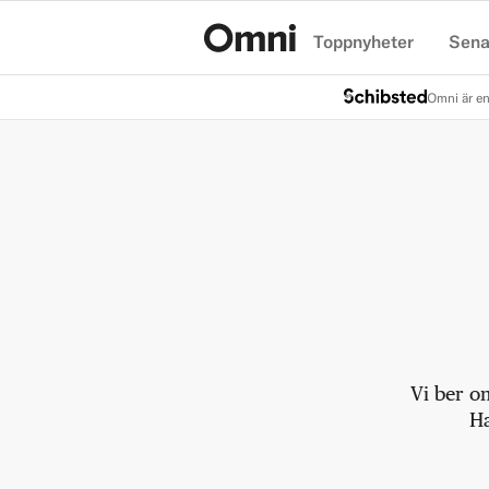
Toppnyheter
Sena
Hem
Omni är en
Vi ber o
Ha