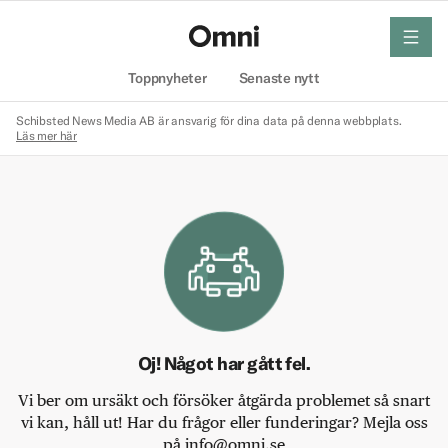
meny
Hem
Toppnyheter
Senaste nytt
Schibsted News Media AB är ansvarig för dina data på denna webbplats.
Läs mer här
Oj! Något har gått fel.
Vi ber om ursäkt och försöker åtgärda problemet så snart
vi kan, håll ut! Har du frågor eller funderingar? Mejla oss
på info@omni.se