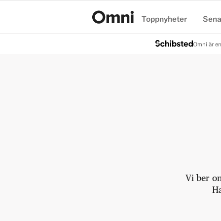
Toppnyheter
Sena
Hem
Omni är en
Vi ber o
Ha