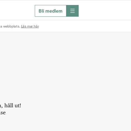
Bli medlem
meny
na webbplats.
Läs mer här
 håll ut!
.se