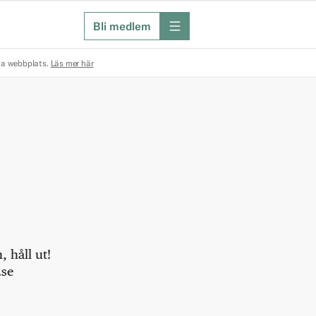
Bli medlem
meny
na webbplats.
Läs mer här
 håll ut!
.se