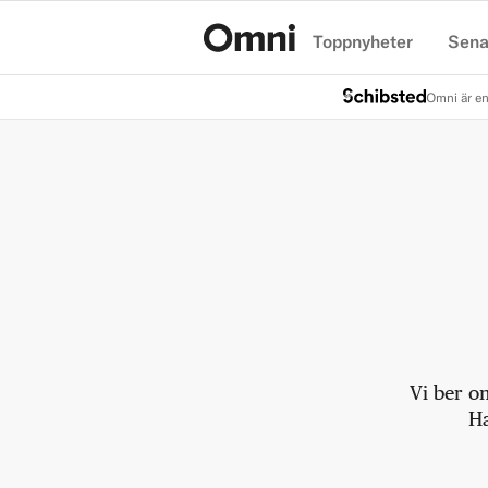
Toppnyheter
Sena
Hem
Omni är en
Vi ber o
Ha