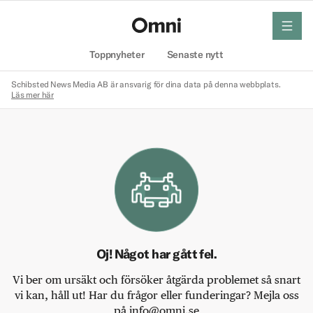
meny
Hem
Toppnyheter
Senaste nytt
Schibsted News Media AB är ansvarig för dina data på denna webbplats.
Läs mer här
Oj! Något har gått fel.
Vi ber om ursäkt och försöker åtgärda problemet så snart
vi kan, håll ut! Har du frågor eller funderingar? Mejla oss
på info@omni.se