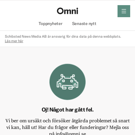
meny
Hem
Toppnyheter
Senaste nytt
Schibsted News Media AB är ansvarig för dina data på denna webbplats.
Läs mer här
Oj! Något har gått fel.
Vi ber om ursäkt och försöker åtgärda problemet så snart
vi kan, håll ut! Har du frågor eller funderingar? Mejla oss
på info@omni.se