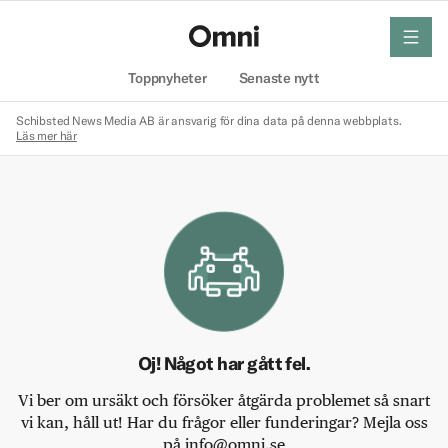
meny
Hem
Toppnyheter
Senaste nytt
Schibsted News Media AB är ansvarig för dina data på denna webbplats.
Läs mer här
Oj! Något har gått fel.
Vi ber om ursäkt och försöker åtgärda problemet så snart
vi kan, håll ut! Har du frågor eller funderingar? Mejla oss
på info@omni.se