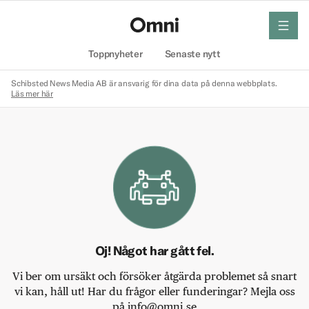
meny
Hem
Toppnyheter
Senaste nytt
Schibsted News Media AB är ansvarig för dina data på denna webbplats.
Läs mer här
Oj! Något har gått fel.
Vi ber om ursäkt och försöker åtgärda problemet så snart
vi kan, håll ut! Har du frågor eller funderingar? Mejla oss
på info@omni.se