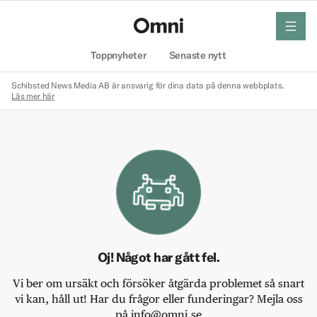
meny
Hem
Toppnyheter
Senaste nytt
Schibsted News Media AB är ansvarig för dina data på denna webbplats.
Läs mer här
Oj! Något har gått fel.
Vi ber om ursäkt och försöker åtgärda problemet så snart
vi kan, håll ut! Har du frågor eller funderingar? Mejla oss
på info@omni.se