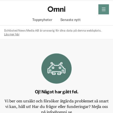
meny
Hem
Toppnyheter
Senaste nytt
Schibsted News Media AB är ansvarig för dina data på denna webbplats.
Läs mer här
Oj! Något har gått fel.
Vi ber om ursäkt och försöker åtgärda problemet så snart
vi kan, håll ut! Har du frågor eller funderingar? Mejla oss
på info@omni.se