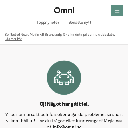
meny
Hem
Toppnyheter
Senaste nytt
Schibsted News Media AB är ansvarig för dina data på denna webbplats.
Läs mer här
Oj! Något har gått fel.
Vi ber om ursäkt och försöker åtgärda problemet så snart
vi kan, håll ut! Har du frågor eller funderingar? Mejla oss
på info@omni.se