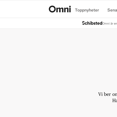
Toppnyheter
Sena
Hem
Omni är en
Vi ber o
Ha