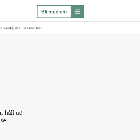
Bli medlem
meny
na webbplats.
Läs mer här
 håll ut!
.se