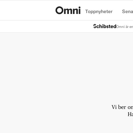
Toppnyheter
Sena
Hem
Omni är en
Vi ber o
Ha