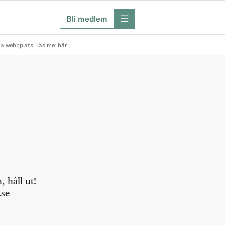
Bli medlem
meny
na webbplats.
Läs mer här
 håll ut!
.se