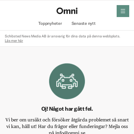
meny
Hem
Toppnyheter
Senaste nytt
Schibsted News Media AB är ansvarig för dina data på denna webbplats.
Läs mer här
Oj! Något har gått fel.
Vi ber om ursäkt och försöker åtgärda problemet så snart
vi kan, håll ut! Har du frågor eller funderingar? Mejla oss
på info@omni.se