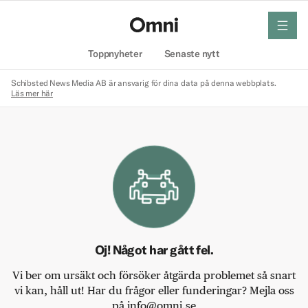
meny
Hem
Toppnyheter
Senaste nytt
Schibsted News Media AB är ansvarig för dina data på denna webbplats.
Läs mer här
Oj! Något har gått fel.
Vi ber om ursäkt och försöker åtgärda problemet så snart
vi kan, håll ut! Har du frågor eller funderingar? Mejla oss
på info@omni.se