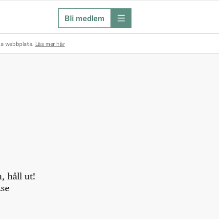
Bli medlem
meny
na webbplats.
Läs mer här
 håll ut!
.se