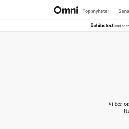
Toppnyheter
Sena
Hem
Omni är en
Vi ber o
Ha