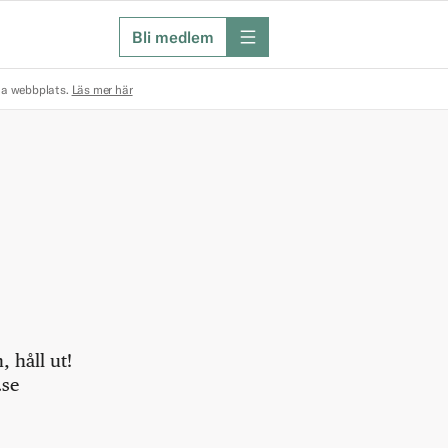
Bli medlem
meny
na webbplats.
Läs mer här
 håll ut!
.se