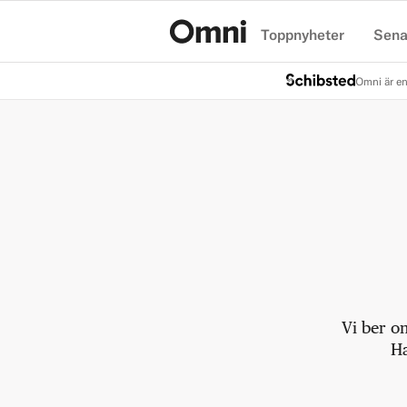
Toppnyheter
Sena
Hem
Omni är en
Vi ber o
Ha