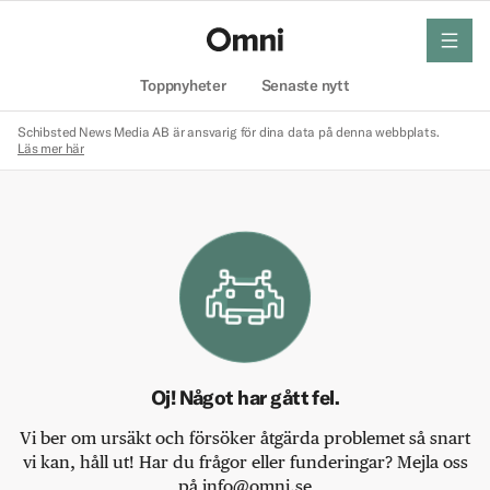
meny
Hem
Toppnyheter
Senaste nytt
Schibsted News Media AB är ansvarig för dina data på denna webbplats.
Läs mer här
Oj! Något har gått fel.
Vi ber om ursäkt och försöker åtgärda problemet så snart
vi kan, håll ut! Har du frågor eller funderingar? Mejla oss
på info@omni.se