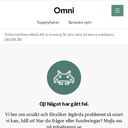
meny
Hem
Toppnyheter
Senaste nytt
Schibsted News Media AB är ansvarig för dina data på denna webbplats.
Läs mer här
Oj! Något har gått fel.
Vi ber om ursäkt och försöker åtgärda problemet så snart
vi kan, håll ut! Har du frågor eller funderingar? Mejla oss
på info@omni.se