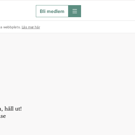
Bli medlem
meny
na webbplats.
Läs mer här
 håll ut!
.se