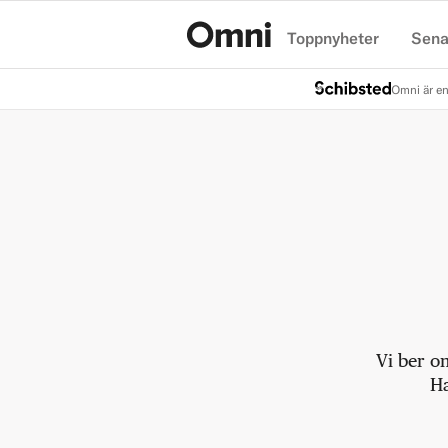
Toppnyheter
Sena
Hem
Omni är en
Vi ber o
Ha