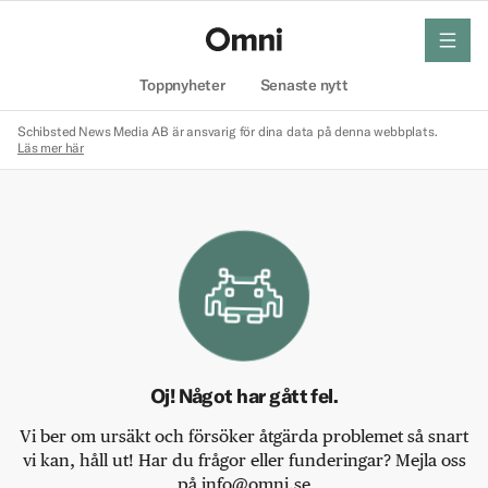
meny
Hem
Toppnyheter
Senaste nytt
Schibsted News Media AB är ansvarig för dina data på denna webbplats.
Läs mer här
Oj! Något har gått fel.
Vi ber om ursäkt och försöker åtgärda problemet så snart
vi kan, håll ut! Har du frågor eller funderingar? Mejla oss
på info@omni.se