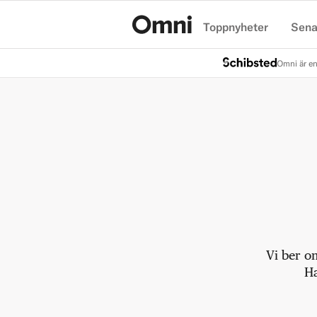
Toppnyheter
Sena
Hem
Omni är en
Vi ber o
Ha