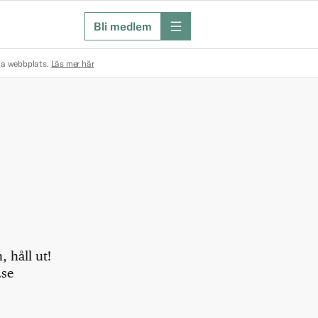
Bli medlem
meny
na webbplats.
Läs mer här
 håll ut!
.se