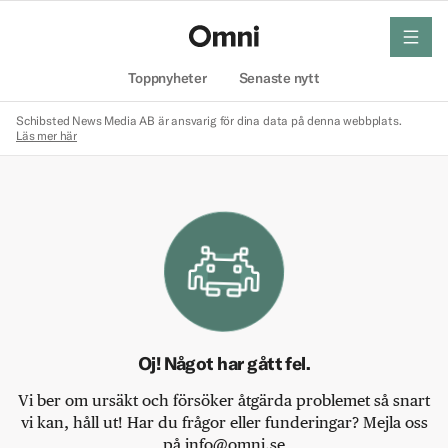
meny
Hem
Toppnyheter
Senaste nytt
Schibsted News Media AB är ansvarig för dina data på denna webbplats.
Läs mer här
Oj! Något har gått fel.
Vi ber om ursäkt och försöker åtgärda problemet så snart
vi kan, håll ut! Har du frågor eller funderingar? Mejla oss
på info@omni.se