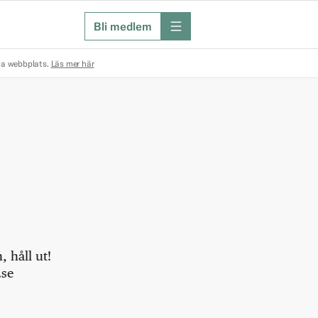
Bli medlem
meny
na webbplats.
Läs mer här
 håll ut!
.se