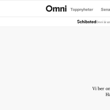
Toppnyheter
Sena
Hem
Omni är en
Vi ber o
Ha