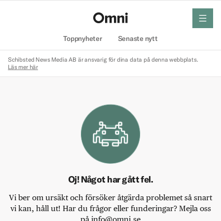
meny
Hem
Toppnyheter
Senaste nytt
Schibsted News Media AB är ansvarig för dina data på denna webbplats.
Läs mer här
Oj! Något har gått fel.
Vi ber om ursäkt och försöker åtgärda problemet så snart
vi kan, håll ut! Har du frågor eller funderingar? Mejla oss
på info@omni.se