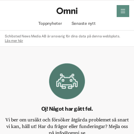
meny
Hem
Toppnyheter
Senaste nytt
Schibsted News Media AB är ansvarig för dina data på denna webbplats.
Läs mer här
Oj! Något har gått fel.
Vi ber om ursäkt och försöker åtgärda problemet så snart
vi kan, håll ut! Har du frågor eller funderingar? Mejla oss
på info@omni.se