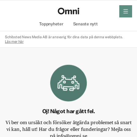
meny
Hem
Toppnyheter
Senaste nytt
Schibsted News Media AB är ansvarig för dina data på denna webbplats.
Läs mer här
Oj! Något har gått fel.
Vi ber om ursäkt och försöker åtgärda problemet så snart
vi kan, håll ut! Har du frågor eller funderingar? Mejla oss
på info@omni.se