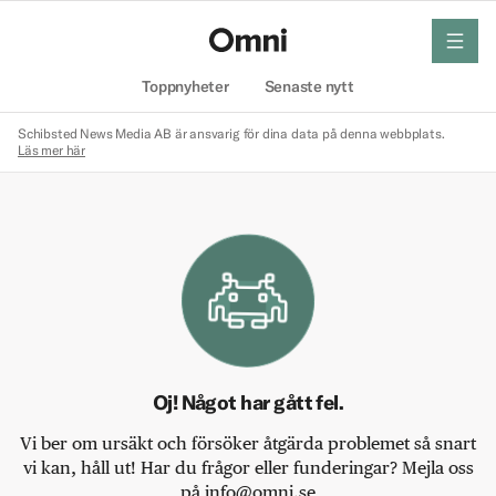
meny
Hem
Toppnyheter
Senaste nytt
Schibsted News Media AB är ansvarig för dina data på denna webbplats.
Läs mer här
Oj! Något har gått fel.
Vi ber om ursäkt och försöker åtgärda problemet så snart
vi kan, håll ut! Har du frågor eller funderingar? Mejla oss
på info@omni.se