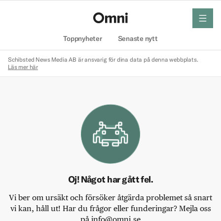
meny
Hem
Toppnyheter
Senaste nytt
Schibsted News Media AB är ansvarig för dina data på denna webbplats.
Läs mer här
Oj! Något har gått fel.
Vi ber om ursäkt och försöker åtgärda problemet så snart
vi kan, håll ut! Har du frågor eller funderingar? Mejla oss
på info@omni.se