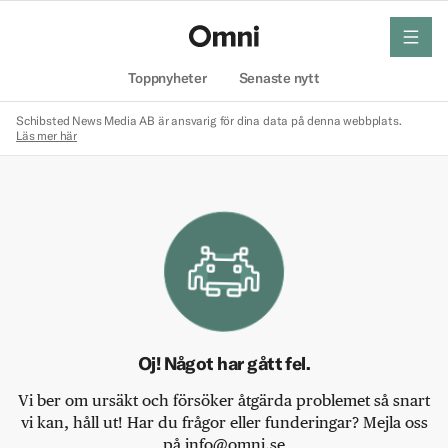
meny
Hem
Toppnyheter
Senaste nytt
Schibsted News Media AB är ansvarig för dina data på denna webbplats.
Läs mer här
Oj! Något har gått fel.
Vi ber om ursäkt och försöker åtgärda problemet så snart
vi kan, håll ut! Har du frågor eller funderingar? Mejla oss
på info@omni.se