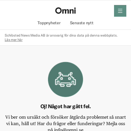
meny
Hem
Toppnyheter
Senaste nytt
Schibsted News Media AB är ansvarig för dina data på denna webbplats.
Läs mer här
Oj! Något har gått fel.
Vi ber om ursäkt och försöker åtgärda problemet så snart
vi kan, håll ut! Har du frågor eller funderingar? Mejla oss
på info@omni.se