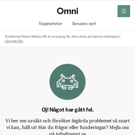
meny
Hem
Toppnyheter
Senaste nytt
Schibsted News Media AB är ansvarig för dina data på denna webbplats.
Läs mer här
Oj! Något har gått fel.
Vi ber om ursäkt och försöker åtgärda problemet så snart
vi kan, håll ut! Har du frågor eller funderingar? Mejla oss
på info@omni.se